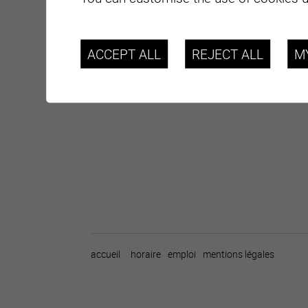
ACCEPT ALL
REJECT ALL
M
accueil
horaire
emploi
mentions légales