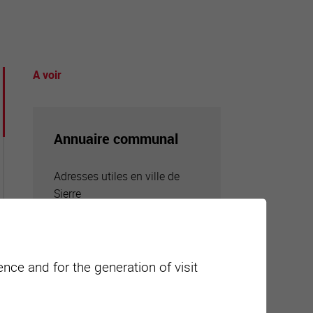
A voir
tourisme
Annuaire communal
Adresses utiles en ville de
Sierre
nce and for the generation of visit
Carte interactive