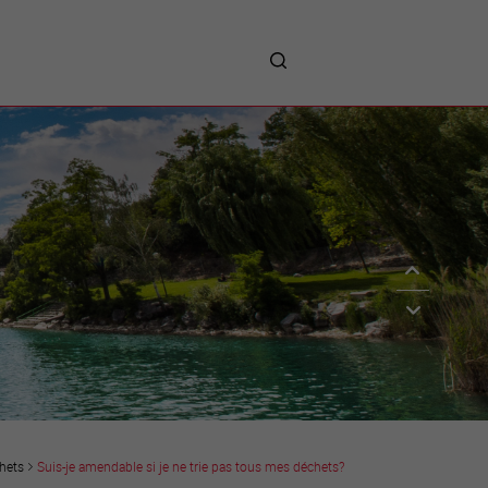
me
entreprises
Sites d’implantations
Prestations
Avantages
Unternehmen :
Willkommen!
Companies : Welcome!
Imprese : benvenute!
hets
Suis-je amendable si je ne trie pas tous mes déchets?