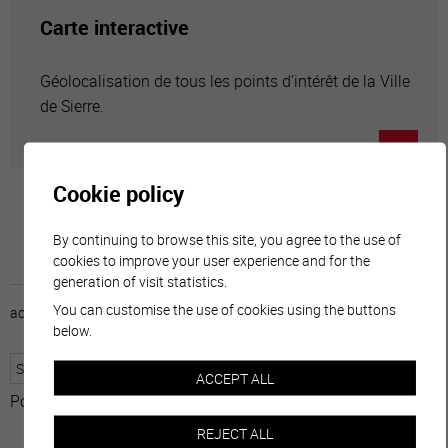
Carte interactive
Géolocalisation de tous les points d'intérêt de la Ville
de Sierre.
Cookie policy
By continuing to browse this site, you agree to the use of
cookies to improve your user experience and for the
generation of visit statistics.
You can customise the use of cookies using the buttons
accueil
horaire
emploi
mentions légales
below.
ACCEPT ALL
Powered by
Translate
REJECT ALL