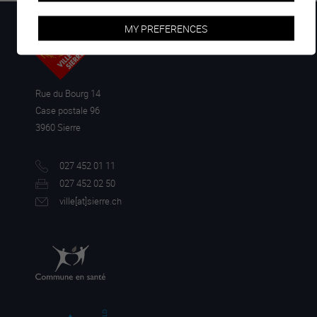
MY PREFERENCES
Rue du Bourg 14
Case postale 96
3960 Sierre
027 452 01 11
027 452 02 50
ville[a
t]sierre.ch