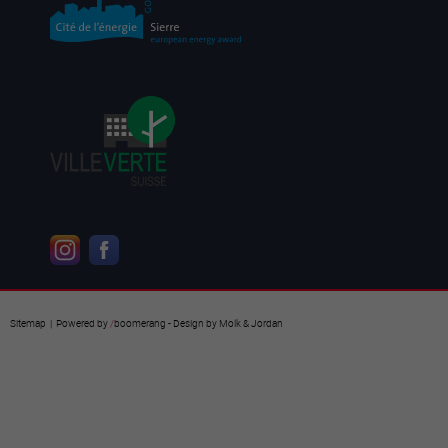
Sitemap
| Powered by
/
boomerang
- Design by
Molk & Jordan