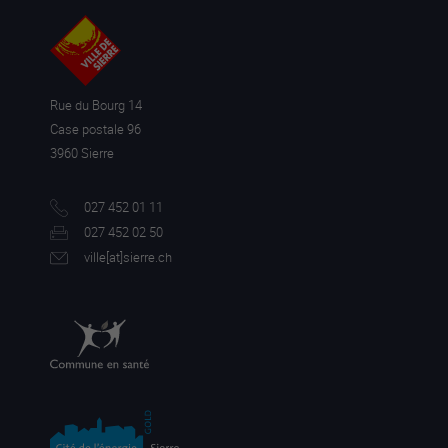
Rue du Bourg 14
Case postale 96
3960 Sierre
027 452 01 11
027 452 02 50
ville[a
t]sierre.ch