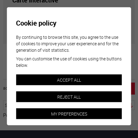
Carte interactive
Géolocalisation de tous les points d'intérêt de la Ville
Cookie policy
de Sierre.
By continuing to browse this site, you agree to the use
of cookies to improve your user experience and for the
generation of visit statistics.
You can customise the use of cookies using the buttons
below.
ACCEPT ALL
accueil
horaire
emploi
mentions légales
REJECT ALL
MY PREFERENCES
Powered by
Translate