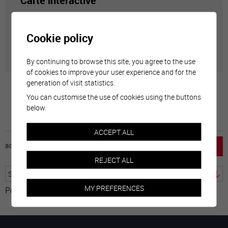
Carte interactive
Géolocalisation de tous les points d'intérêt de la Ville
Cookie policy
de Sierre.
By continuing to browse this site, you agree to the use
of cookies to improve your user experience and for the
generation of visit statistics.
You can customise the use of cookies using the buttons
below.
ACCEPT ALL
accueil
horaire
emploi
mentions légales
REJECT ALL
MY PREFERENCES
Powered by
Translate