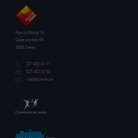
Rue du Bourg 14
Case postale 96
3960 Sierre
027 452 01 11
027 452 02 50
ville[a
t]sierre.ch