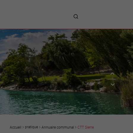
me
entreprises
Sites d’implantations
Prestations
Avantages
Unternehmen :
Willkommen!
Companies : Welcome!
Imprese : benvenute!
pratique
Annuaire communal
CTT Sierre
Accueil