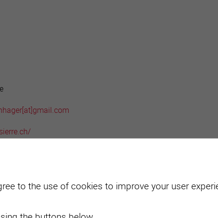
active
webcams
météo
e
nhager[a
t]gmail.com
sierre.ch/
t clubs
gree to the use of cookies to improve your user experie
sing the buttons below.