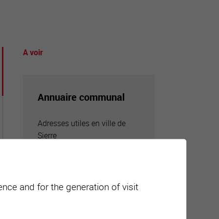
A voir
tourisme
Annuaire communal
Adresses utiles en ville de
Sierre
nce and for the generation of visit
Carte interactive