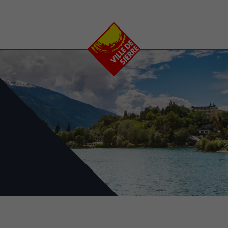
e
plaisirs
se transfor
Calendrier
Valais Arena et
Ecoquartier VIVA
Manifestations
Projets
Art et culture
Chantiers en ville
Sport et loisirs
Plan directeur du
Vins, gastronomie et
centre-ville
ation
séjours
Clubs et associations
Nature
25-2028
entral