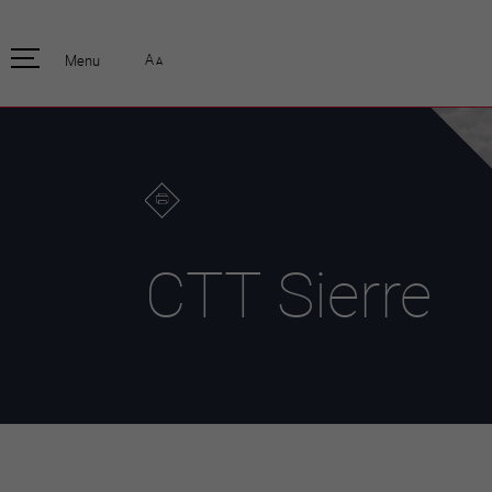
pratique
officiell
A
Menu
A
Habitants
Actualités
Enfants et écoliers
Emplois
Habitat et territoire
Organisation
communale
Mobilité
Autorités
Formation
Elections / vot
Propreté et déchets
Publications
Energie et
CTT Sierre
environnement
Programme de
législature 20
Informations parcelles
Stratégies
Guichet virtuel
Jumelage
Annuaire communal
Agglo Valais C
Carte interactive