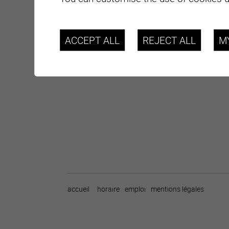
ACCEPT ALL
REJECT ALL
M
accueil
horaire
emploi
mentions légales