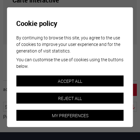
Carte interactive
Géolocalisation de tous les points d'intérêt de la Ville
Cookie policy
de Sierre.
By continuing to browse this site, you agree to the use
of cookies to improve your user experience and for the
generation of visit statistics.
You can customise the use of cookies using the buttons
below.
ACCEPT ALL
accueil
horaire
emploi
mentions légales
REJECT ALL
MY PREFERENCES
Powered by
Translate