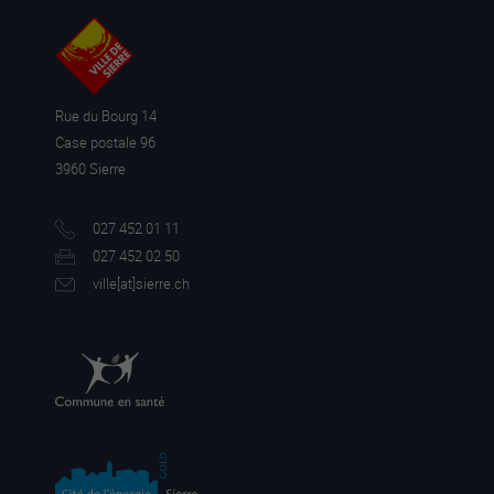
Rue du Bourg 14
Case postale 96
3960 Sierre
027 452 01 11
027 452 02 50
ville[a
t]sierre.ch