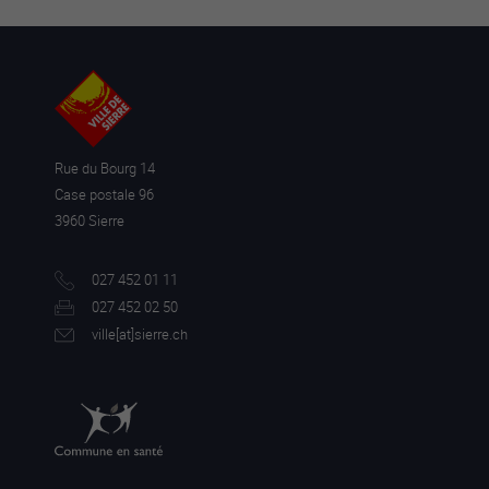
Rue du Bourg 14
Case postale 96
3960 Sierre
027 452 01 11
027 452 02 50
ville[a
t]sierre.ch