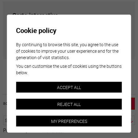
Carte interactive
Cookie policy
Géolocalisation de tous les points d'intérêt de la Ville
de Sierre.
By continuing to browse this site, you agree to the use
of cookies to improve your user experience and for the
generation of visit statistics.
You can customise the use of cookies using the buttons
below.
ACCEPT ALL
accueil
horaire
emploi
mentions légales
REJECT ALL
MY PREFERENCES
Powered by
Translate