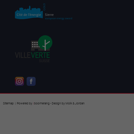
Sitemap
| Powered by
/
boomerang
- Design by
Molk & Jordan