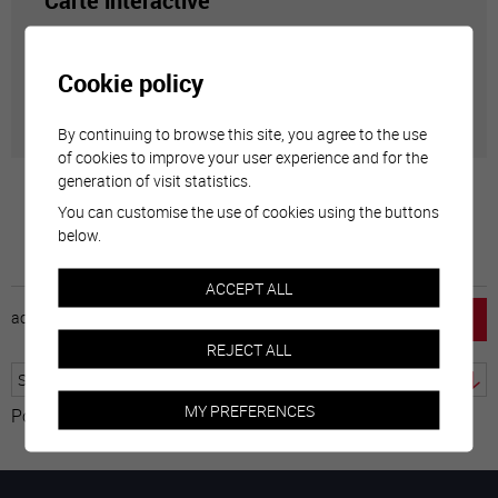
Carte interactive
Géolocalisation de tous les points d'intérêt de la Ville
Cookie policy
de Sierre.
By continuing to browse this site, you agree to the use
of cookies to improve your user experience and for the
generation of visit statistics.
You can customise the use of cookies using the buttons
below.
ACCEPT ALL
accueil
horaire
emploi
mentions légales
REJECT ALL
MY PREFERENCES
Powered by
Translate