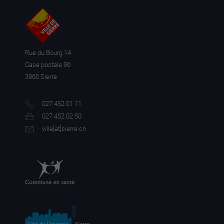
Rue du Bourg 14
Case postale 96
3960 Sierre
027 452 01 11
027 452 02 50
ville[a
t]sierre.ch