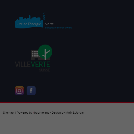
Sitemap
| Powered by
/
boomerang
- Design by
Molk & Jordan