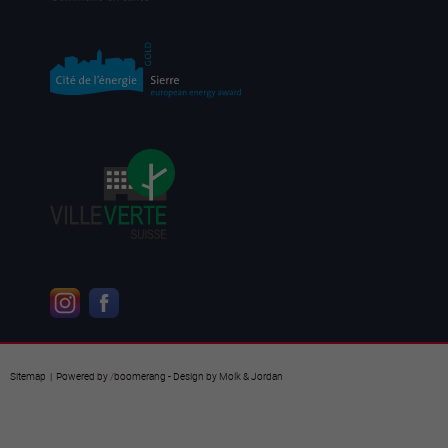
Sitemap
| Powered by
/
boomerang
- Design by
Molk & Jordan