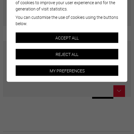
of cookies to improve your user experience and for the
Adresses utiles en ville de Sierre
generation of visit statistics.
You can customise the use of cookies using the buttons
below.
ACCEPT ALL
Carte interactive
REJECT ALL
Géolocalisation de tous les points d'intérêt de la Ville
MY PREFERENCES
de Sierre.