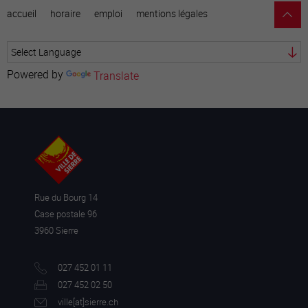
accueil
horaire
emploi
mentions légales
Powered by
Translate
Rue du Bourg 14
Case postale 96
3960 Sierre
027 452 01 11
027 452 02 50
ville[a
t]sierre.ch