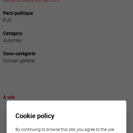
sabianto54[a
t]hotmail.com
Parti politique
PLR
Category
Autorités
Sous-catégorie
Conseil général
A voir
Cookie policy
Annuaire communal
By continuing to browse this site, you agree to the use