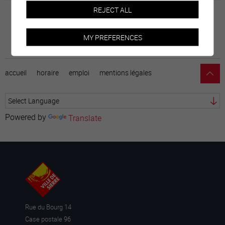
REJECT ALL
MY PREFERENCES
accueil
horaire
emploi
mentions légales
Powered by
Translate
Rue du Bourg 14
Case postale 96