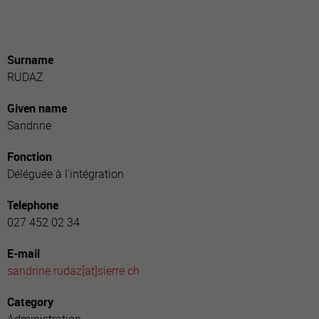
Surname
RUDAZ
Given name
Sandrine
Fonction
Déléguée à l'intégration
Telephone
027 452 02 34
E-mail
sandrine.rudaz[a
t]sierre.ch
Category