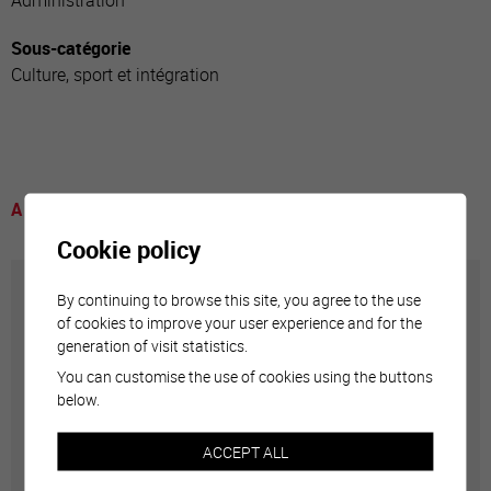
Administration
Sous-catégorie
Culture, sport et intégration
A voir
Cookie policy
By continuing to browse this site, you agree to the use
Accueil des nouveaux arrivants
of cookies to improve your user experience and for the
generation of visit statistics.
La Ville de Sierre a à cœur d'offrir un accueil de
You can customise the use of cookies using the buttons
qualité à toutes les personnes nouvellement arrivées
below.
dans la commune.
ACCEPT ALL