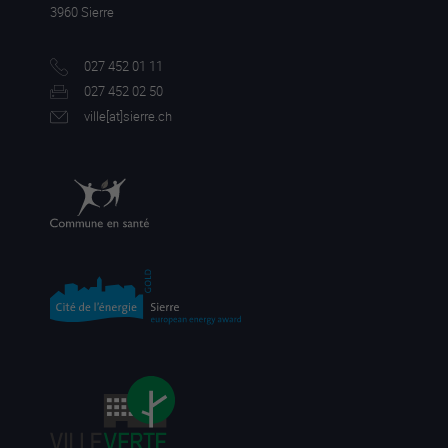
3960 Sierre
027 452 01 11
027 452 02 50
ville[a
t]sierre.ch