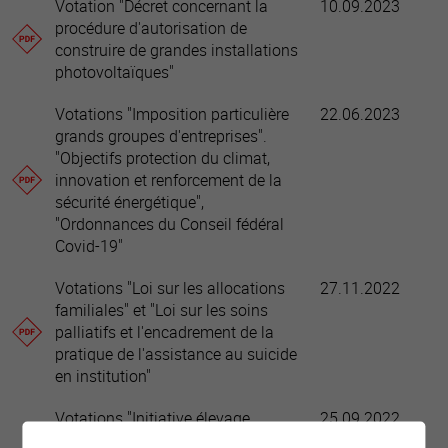
Votation "Décret concernant la
10.09.2023
procédure d'autorisation de
construire de grandes installations
photovoltaïques"
Votations "Imposition particulière
22.06.2023
grands groupes d'entreprises".
"Objectifs protection du climat,
innovation et renforcement de la
sécurité énergétique",
"Ordonnances du Conseil fédéral
Covid-19"
Votations "Loi sur les allocations
27.11.2022
familiales" et "Loi sur les soins
palliatifs et l'encadrement de la
pratique de l'assistance au suicide
en institution"
Votations "Initiative élevage
25.09.2022
intensif", "Financement de l'AVS