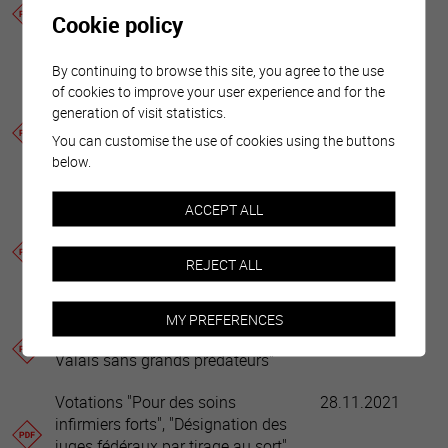
par relèvement de la TVA", "AVS
Cookie policy
21"et "Loi fédérale sur l'impôt
anticipé"
By continuing to browse this site, you agree to the use
of cookies to improve your user experience and for the
Votations "Loi sur le cinéma", "Loi
15.05.2022
generation of visit statistics.
sur la transplantation" et
You can customise the use of cookies using the buttons
"Développement de l'acquis
below.
Schengen"
Votations "Expérimentation
13.02.2022
ACCEPT ALL
animale et humaine", "Enfants et
jeunes sans publicité pour le
REJECT ALL
tabac", "Droits de timbre" et "Train
de mesures en faveur des médias"
MY PREFERENCES
Votation "Pour un canton du
28.11.2021
Valais sans grands prédateurs"
Votations "Pour des soins
28.11.2021
infirmiers forts", "Désignation des
juges fédéraux par tirage au sort"