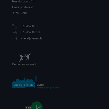
Rue du Bourg 14
Case postale 96
3960 Sierre
027 452 01 11
027 452 02 50
ville[a
t]sierre.ch