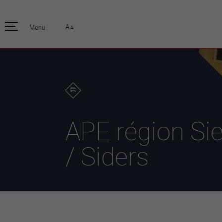
pratique
officiell
A
Menu
A
Habitants
Actualités
Enfants et écoliers
Emplois
Habitat et territoire
Organisation
communale
Mobilité
Autorités
Formation
Elections / vot
Propreté et déchets
Publications
Energie et
APE région Sie
environnement
Programme de
législature 20
Informations parcelles
/ Siders
Stratégies
Guichet virtuel
Jumelage
Annuaire communal
Agglo Valais C
Carte interactive