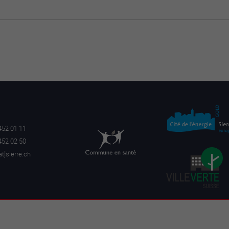
452 01 11
452 02 50
a
t]sierre.ch