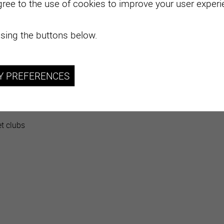
gree to the use of cookies to improve your user experie
esierre.ch
sing the buttons below.
ut non lucratif d'utilité publique
sociation est de représenter les parents auprès de l'école
res
Y PREFERENCES
galement favoriser le lien social entre les familles de la
re
t clubs