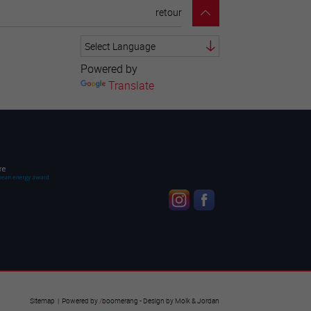
retour
Powered by
Translate
Sitemap
| Powered by
/
boomerang
- Design by
Molk & Jordan