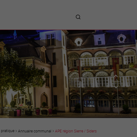
me
entreprises
Sites d’implantations
Prestations
Avantages
Unternehmen :
Willkommen!
Companies : Welcome!
Imprese : benvenute!
pratique
Annuaire communal
APE région Sierre / Siders