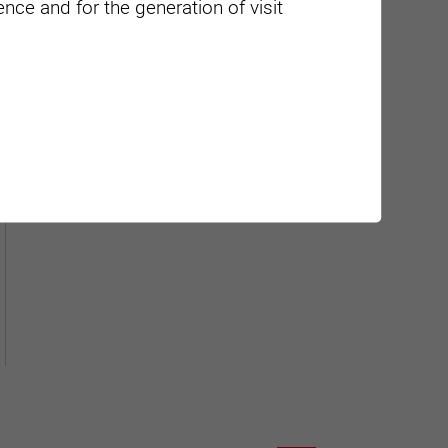
nce and for the generation of visit
Géolocalisation de tous les
points d'intérêt de la Ville de
Sierre.