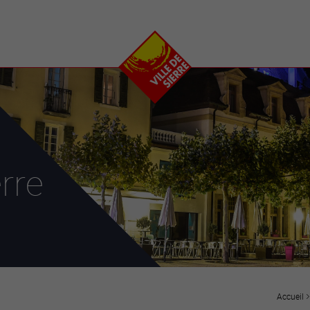
e
plaisirs
se transfor
Calendrier
Valais Arena et
Ecoquartier VIVA
Manifestations
Projets
Art et culture
Chantiers en ville
Sport et loisirs
Plan directeur du
Vins, gastronomie et
centre-ville
ation
séjours
Clubs et associations
rre
Nature
25-2028
entral
Accueil