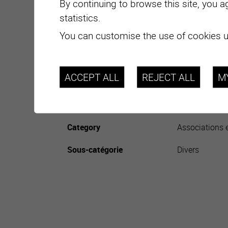
By continuing to browse this site, you a
statistics.
Site internet
http://www.ap
You can customise the use of cookies u
Infos complémentaires
Association à b
Le but de l'as
et des structu
ACCEPT ALL
REJECT ALL
M
d'accueil
Elle souhaite é
région de Sier
Category
Associations e
Sous-catégorie
Divers