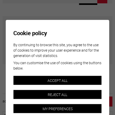
Carte interactive
Cookie policy
Géolocalisation de tous les points d'intérêt de la Ville
By continuing to browse this site, you agree to the use
de Sierre.
of cookies to improve your user experience and for the
generation of visit statistics.
You can customise the use of cookies using the buttons
below.
ACCEPT ALL
REJECT ALL
accueil
horaire
emploi
mentions légales
MY PREFERENCES