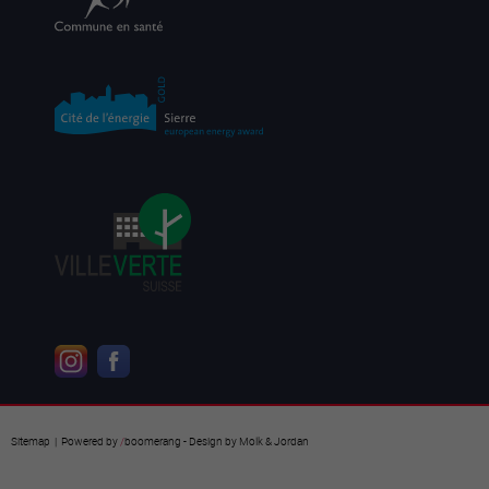
Sitemap
| Powered by
/
boomerang
- Design by
Molk & Jordan