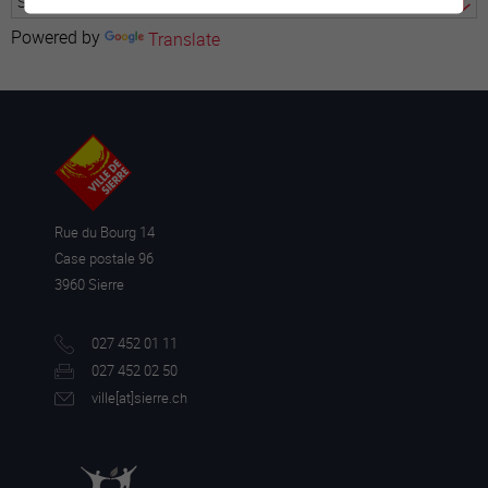
Powered by
Translate
Rue du Bourg 14
Case postale 96
3960 Sierre
027 452 01 11
027 452 02 50
ville[a
t]sierre.ch