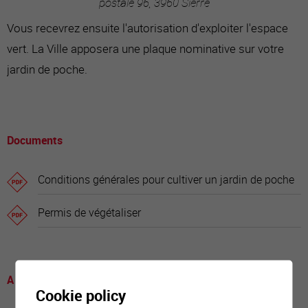
postale 96, 3960 Sierre
Vous recevrez ensuite l'autorisation d'exploiter l'espace
vert. La Ville apposera une plaque nominative sur votre
jardin de poche.
Documents
Conditions générales pour cultiver un jardin de poche
Permis de végétaliser
A voir
Cookie policy