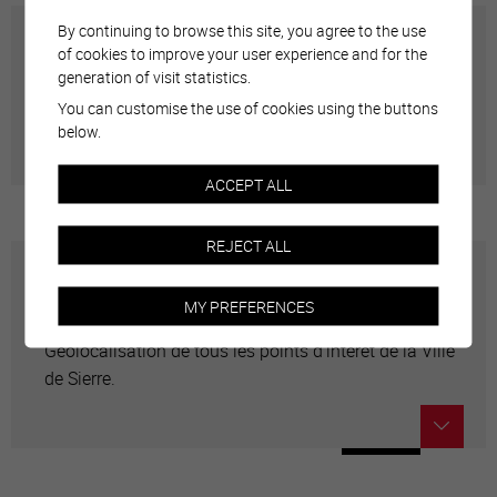
By continuing to browse this site, you agree to the use
Annuaire communal
of cookies to improve your user experience and for the
generation of visit statistics.
You can customise the use of cookies using the buttons
Adresses utiles en ville de Sierre
below.
ACCEPT ALL
REJECT ALL
Carte interactive
MY PREFERENCES
Géolocalisation de tous les points d'intérêt de la Ville
de Sierre.