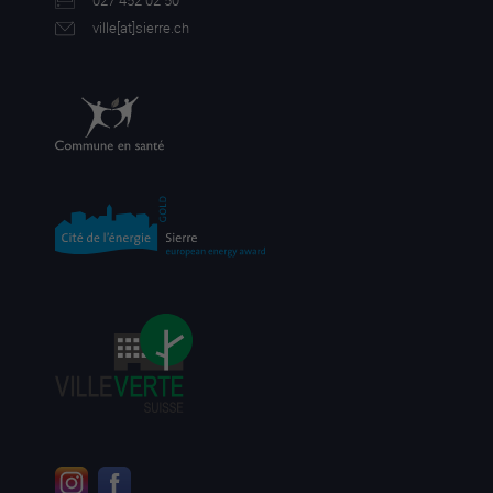
027 452 02 50
ville[a
t]sierre.ch