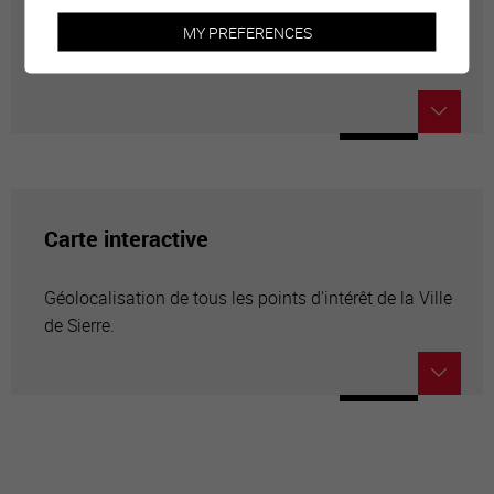
Annuaire communal
MY PREFERENCES
Adresses utiles en ville de Sierre
Carte interactive
Géolocalisation de tous les points d'intérêt de la Ville
de Sierre.