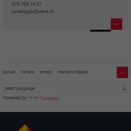
079 769 14 07
jumelage[a
t]sierre.ch
accueil
horaire
emploi
mentions légales
Powered by
Translate