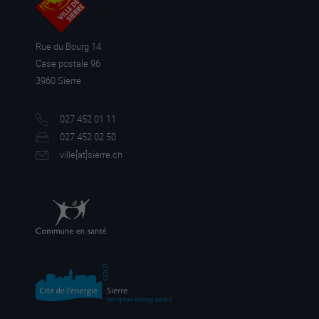
Rue du Bourg 14
Case postale 96
3960 Sierre
027 452 01 11
027 452 02 50
ville[a
t]sierre.ch