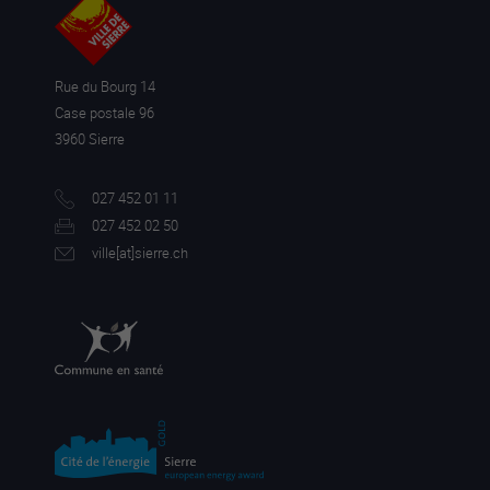
Rue du Bourg 14
Case postale 96
3960 Sierre
027 452 01 11
027 452 02 50
ville[a
t]sierre.ch