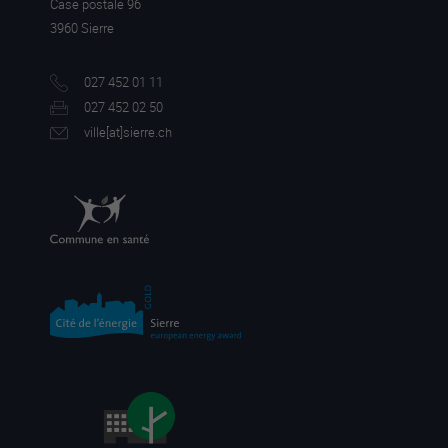
Case postale 96
3960 Sierre
027 452 01 11
027 452 02 50
ville[a
t]sierre.ch