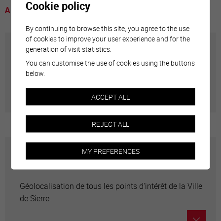
Cookie policy
A voir
By continuing to browse this site, you agree to the use
of cookies to improve your user experience and for the
generation of visit statistics.
Annuaire communal
You can customise the use of cookies using the buttons
below.
Adresses utiles en ville de Sierre
ACCEPT ALL
REJECT ALL
MY PREFERENCES
Carte interactive
Géolocalisation de tous les points d'intérêt de la Ville
de Sierre.