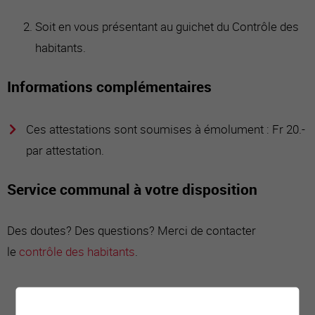
Soit en vous présentant au guichet du Contrôle des
habitants.
Informations complémentaires
Ces attestations sont soumises à émolument : Fr 20.-
par attestation.
Service communal à votre disposition
Des doutes? Des questions? Merci de contacter
le
contrôle des habitants
.