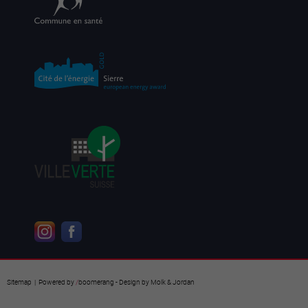
Sitemap
| Powered by
/
boomerang
- Design by
Molk & Jordan