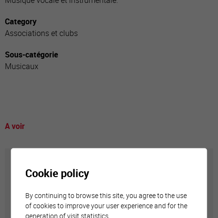
Musique vocale et instrumentale.
Category
Associations et clubs
Sous-catégorie
Musicaux
A voir
Grande salle de l’Hôtel de Ville
Cookie policy
By continuing to browse this site, you agree to the use
C'est un haut lieu de la vie publique sierroise.
of cookies to improve your user experience and for the
generation of visit statistics.