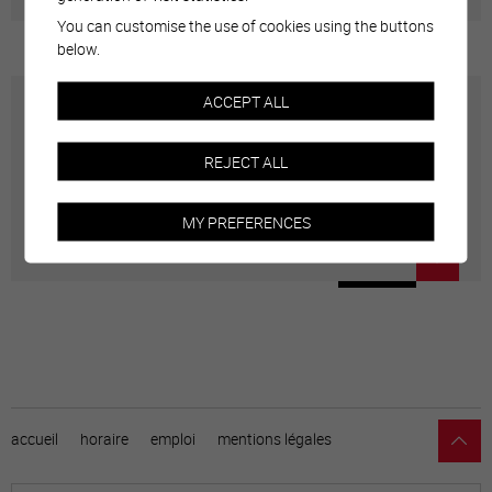
You can customise the use of cookies using the buttons
below.
ACCEPT ALL
Art et musique
REJECT ALL
La saison d'Art et Musique propose une dizaine de
concerts classiques.
MY PREFERENCES
accueil
horaire
emploi
mentions légales