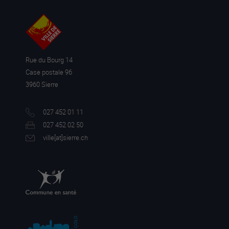
Rue du Bourg 14
Case postale 96
3960 Sierre
027 452 01 11
027 452 02 50
ville[a
t]sierre.ch