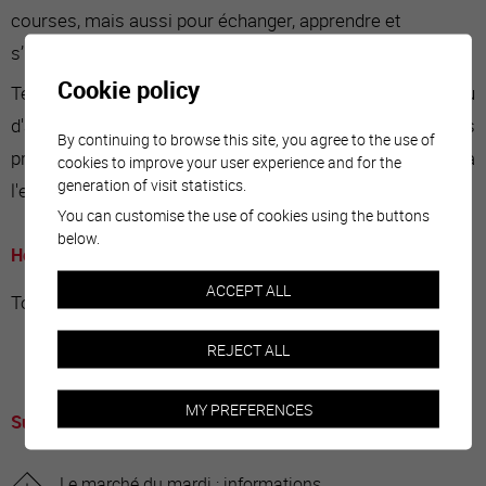
courses, mais aussi pour échanger, apprendre et
s’inspirer.
Cookie policy
Tentés par une pause de midi aux saveurs d'ici ou
d'ailleurs? Les différents stands de nourriture vous
By continuing to browse this site, you agree to the use of
proposent leurs spécialités, à consommer sur place ou à
cookies to improve your user experience and for the
generation of visit statistics.
l'emporter.
You can customise the use of cookies using the buttons
below.
Horaire
ACCEPT ALL
Tous les mardis de 8h00 à 13h30.
REJECT ALL
MY PREFERENCES
Sur ce même sujet
Le marché du mardi : informations