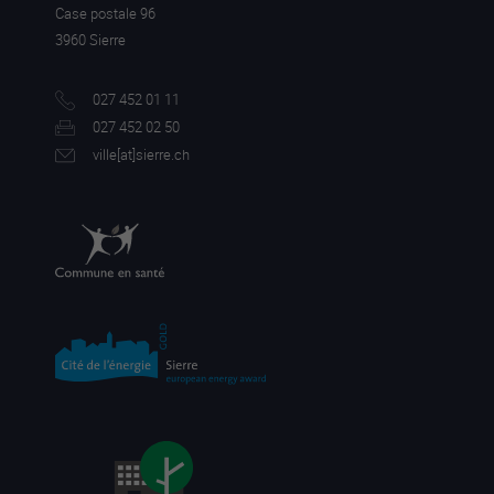
Case postale 96
3960 Sierre
027 452 01 11
027 452 02 50
ville[a
t]sierre.ch