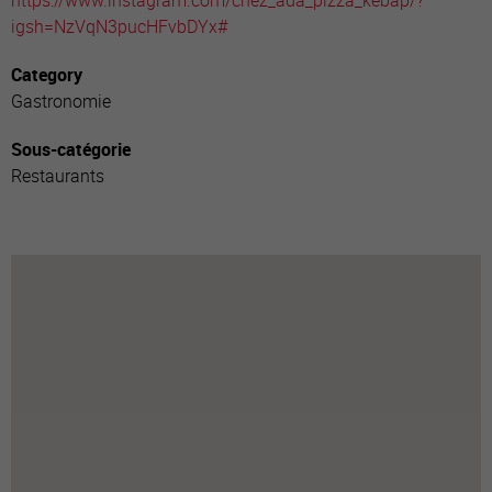
https://www.instagram.com/chez_ada_pizza_kebap/?
igsh=NzVqN3pucHFvbDYx#
Category
Gastronomie
Sous-catégorie
Restaurants