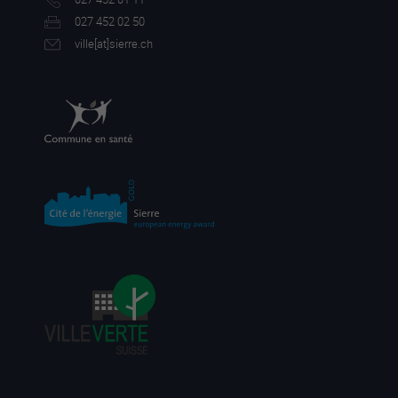
027 452 02 50
ville[a
t]sierre.ch