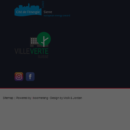
Sitemap
| Powered by
/
boomerang
- Design by
Molk & Jordan