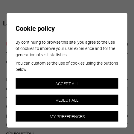
La salle Rilke
Cookie policy
By continuing to browse this site, you agree to the use
Dans cette capsule vidéo
, nous pouvons découvrir la
of cookies to improve your user experience and for the
salle dite « Rilke », l’une des plus prestigieuses pièces
generation of visit statistics.
de l’Hôtel de Ville de Sierre.
You can customise the use of cookies using the buttons
below.
Nommée en hommage au poète Rainer Maria Rilke
ACCEPT ALL
cette salle se distingue par sa richesse symbolique et
son importance historique.
REJECT ALL
Cette capsule vidéo met en lumière la valeur
patrimoniale de ce lieu, tissant un lien vivant entre la
MY PREFERENCES
mémoire culturelle sierroise et le regard du visiteur
d’aujourd’hui.