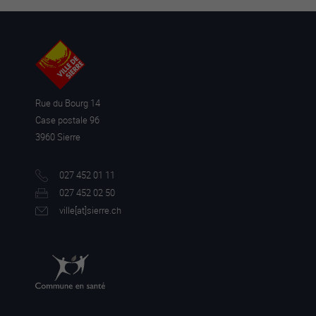
Rue du Bourg 14
Case postale 96
3960 Sierre
027 452 01 11
027 452 02 50
ville[a
t]sierre.ch