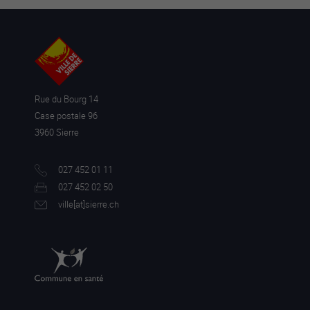
Rue du Bourg 14
Case postale 96
3960 Sierre
027 452 01 11
027 452 02 50
ville[a
t]sierre.ch