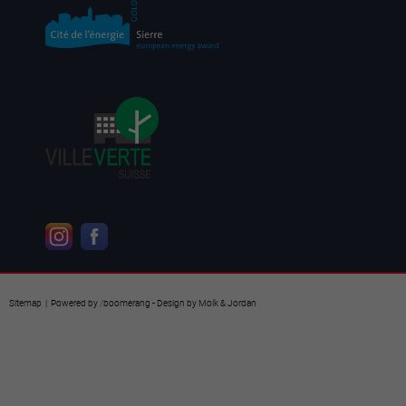
Sitemap
| Powered by
/
boomerang
- Design by
Molk & Jordan