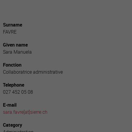
Surname
FAVRE
Given name
Sara Manuela
Fonction
Collaboratrice administrative
Telephone
027 452 05 08
E-mail
sara.favre[a
t]sierre.ch
Category