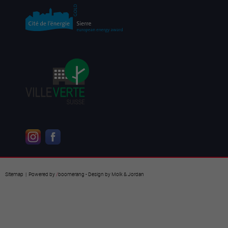
Sitemap
| Powered by
/
boomerang
- Design by
Molk & Jordan