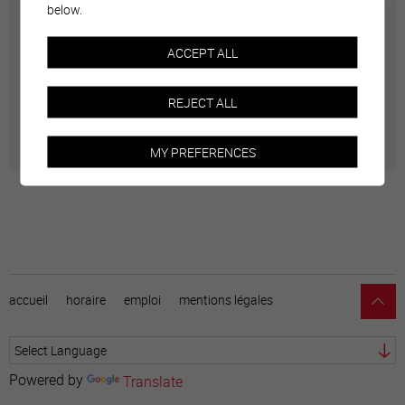
below.
Carte interactive
ACCEPT ALL
Géolocalisation de tous les points d'intérêt de la Ville
REJECT ALL
de Sierre.
MY PREFERENCES
accueil
horaire
emploi
mentions légales
Powered by
Translate