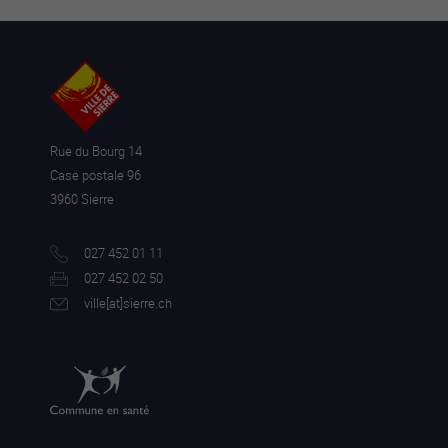
Rue du Bourg 14
Case postale 96
3960 Sierre
027 452 01 11
027 452 02 50
ville[a
t]sierre.ch