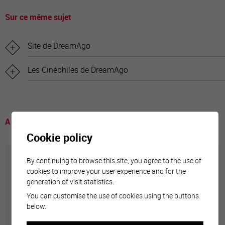
Sur ce même sujet
Site de DreamAgo
Les Cinéphiles de DreamAgo
A voir
Cookie policy
By continuing to browse this site, you agree to the use of
Cinémas
cookies to improve your user experience and for the
generation of visit statistics.
Les deux salles de la ville proposent 3 à 4 nouveaux
You can customise the use of cookies using the buttons
below.
films par semaine (aussi en 3D). Originalité: des
diffusions en direct et en HD de spectacles d’opéra