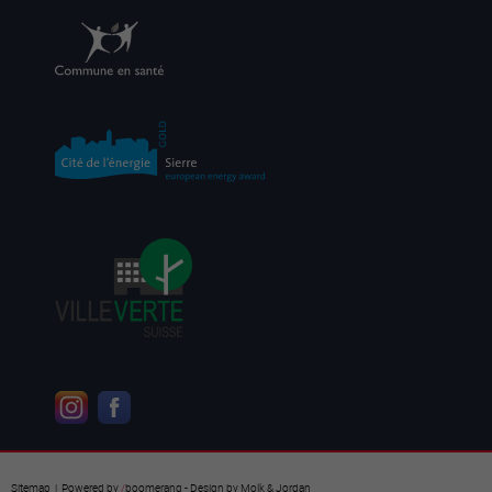
Sitemap
| Powered by
/
boomerang
- Design by
Molk & Jordan