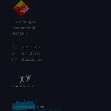
Rue du Bourg 14
Case postale 96
3960 Sierre
027 452 01 11
027 452 02 50
ville[a
t]sierre.ch