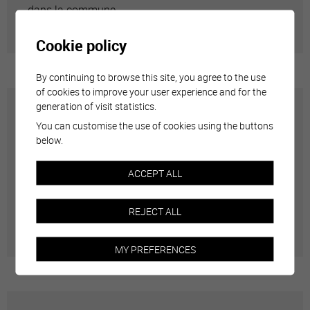
dans la commune.
Cookie policy
By continuing to browse this site, you agree to the use
of cookies to improve your user experience and for the
generation of visit statistics.
Semaine d'actions contre le racisme et
You can customise the use of cookies using the buttons
Bureau d'écoute
below.
ACCEPT ALL
Chaque année en mars, la Ville de Sierre participe
activement à l'événement cantonal de lutte contre le
REJECT ALL
racisme avec un programme dédié.
MY PREFERENCES