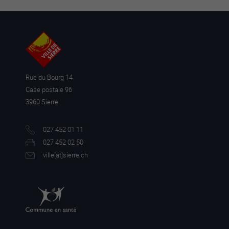
Rue du Bourg 14
Case postale 96
3960 Sierre
027 452 01 11
027 452 02 50
ville[a
t]sierre.ch