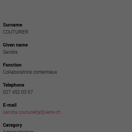
Surname
COUTURIER
Given name
Sandra
Fonction
Collaboratrice contentieux
Telephone
027 452 03 07
E-mail
sandra.couturier[a
t]sierre.ch
Category