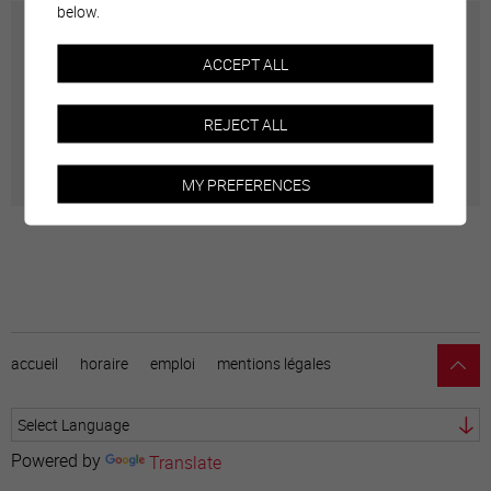
below.
Carte interactive
ACCEPT ALL
Géolocalisation de tous les points d'intérêt de la Ville
REJECT ALL
de Sierre.
MY PREFERENCES
accueil
horaire
emploi
mentions légales
Powered by
Translate