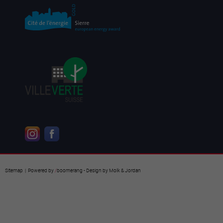
Sitemap
| Powered by
/
boomerang
- Design by
Molk & Jordan