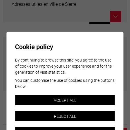
Adresses utiles en ville de Sierre
Cookie policy
Carte interactive
By continuing to browse this site, you agree to the use
Géolocalisation de tous les points d'intérêt de la Ville
of cookies to improve your user experience and for the
generation of visit statistics.
de Sierre.
You can customise the use of cookies using the buttons
below.
ACCEPT ALL
REJECT ALL