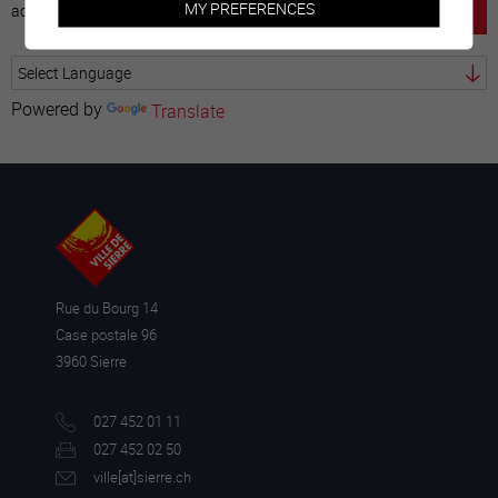
MY PREFERENCES
accueil
horaire
emploi
mentions légales
Powered by
Translate
Rue du Bourg 14
Case postale 96
3960 Sierre
027 452 01 11
027 452 02 50
ville[a
t]sierre.ch