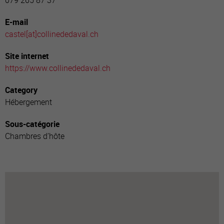
079 265 87 37
E-mail
castel[a
t]collinededaval.ch
Site internet
https://www.collinededaval.ch
Category
Hébergement
Sous-catégorie
Chambres d’hôte