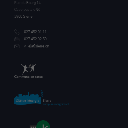
Rue du Bourg 14
Case postale 96
3960 Sierre
027 452 01 11
027 452 02 50
ville[a
t]sierre.ch