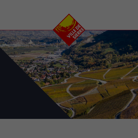
e
plaisirs
se transfor
Calendrier
Valais Arena et
Ecoquartier VIVA
Manifestations
Projets
Art et culture
Chantiers en ville
Sport et loisirs
Plan directeur du
Vins, gastronomie et
centre-ville
ation
séjours
Clubs et associations
Nature
25-2028
entral