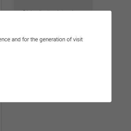
Géolocalisation de tous les
points d'intérêt de la Ville de
Sierre.
nce and for the generation of visit