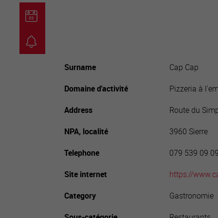
guichet virtuel
carte inter
Surname
Cap Cap
Domaine d'activité
Pizzeria à l'e
Address
Route du Sim
NPA, localité
3960 Sierre
Telephone
079 539 09 0
Site internet
https://www.c
Category
Gastronomie
Sous-catégorie
Restaurants