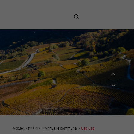
me
entreprises
Sites d’implantations
Prestations
Avantages
Unternehmen :
Willkommen!
Companies : Welcome!
Imprese : benvenute!
pratique
Annuaire communal
Cap Cap
Accueil