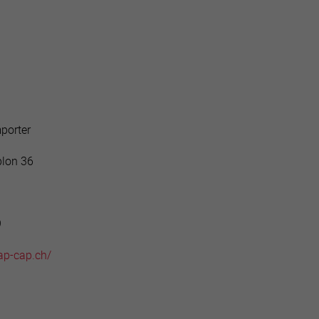
active
webcams
météo
mporter
plon 36
9
ap-cap.ch/