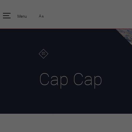
pratique
officiell
A
Menu
A
Habitants
Actualités
Enfants et écoliers
Emplois
Habitat et territoire
Organisation
communale
Mobilité
Autorités
Formation
Elections / vot
Propreté et déchets
Publications
Energie et
Cap Cap
environnement
Programme de
législature 20
Informations parcelles
Stratégies
Guichet virtuel
Jumelage
Annuaire communal
Agglo Valais C
Carte interactive