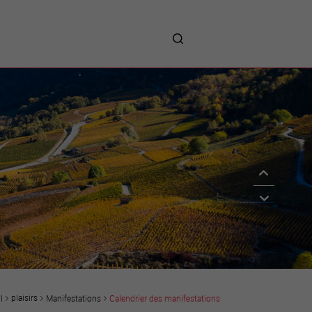
me
entreprises
Sites d’implantations
Prestations
Avantages
Unternehmen :
Willkommen!
Companies : Welcome!
Imprese : benvenute!
plaisirs
Manifestations
Calendrier des manifestations
l