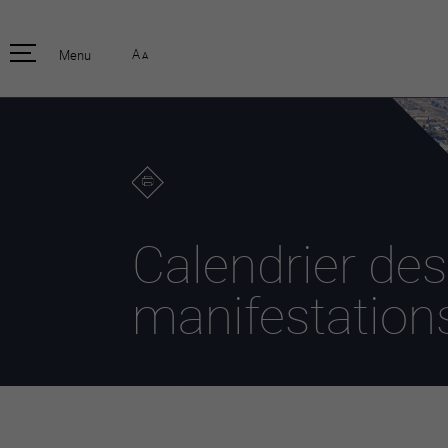
pratique
officiell
A
Menu
A
Habitants
Actualités
Enfants et écoliers
Emplois
Habitat et territoire
Organisation
communale
Mobilité
Autorités
Formation
Elections / vot
Propreté et déchets
Publications
Energie et
Calendrier des
environnement
Programme de
législature 20
Informations parcelles
manifestation
Stratégies
Guichet virtuel
Jumelage
Annuaire communal
Agglo Valais C
Carte interactive