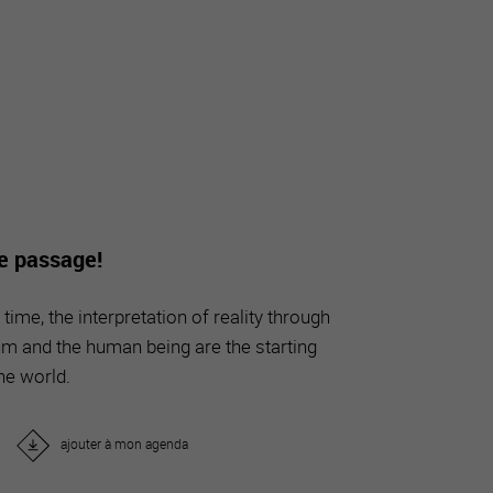
tourisme
de passage!
time, the interpretation of reality through
m and the human being are the starting
the world.
ajouter à mon agenda