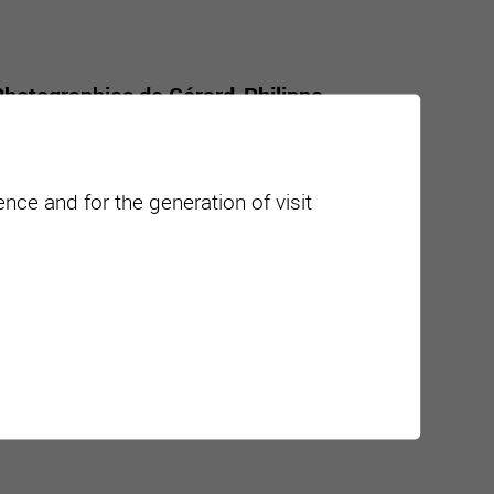
Photographies de Gérard-Philippe
 Valais wine brings together celebrities
nce and for the generation of visit
ajouter à mon agenda