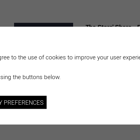
The Stars' Share - 
Mabillard
7
-
29
With "The Stars' Share",
gree to the use of cookies to improve your user experie
from all over the world.
MARC
NOVE
sing the buttons below.
2026
plus d'informations
Y PREFERENCES