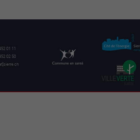
452 01 11
452 02 50
a
t]sierre.ch