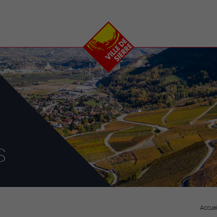
e
plaisirs
se transfor
Calendrier
Valais Arena et
Ecoquartier VIVA
Manifestations
Projets
Art et culture
Chantiers en ville
Sport et loisirs
Plan directeur du
Vins, gastronomie et
centre-ville
ation
séjours
Clubs et associations
Nature
25-2028
s
entral
Accuei