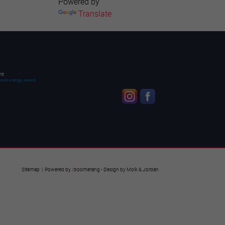
Powered by
Translate
Sitemap
| Powered by
/
boomerang
- Design by
Molk & Jordan