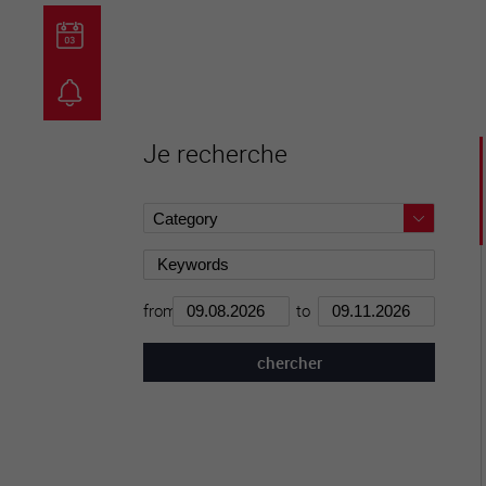
guichet virtuel
carte inter
Je recherche
from
to