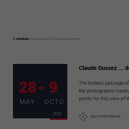
active
webcams
météo
2 résultats
correspondent à votre recherche
Claude Dussez ... 
28
-
9
The tireless passage of 
the photographic mediu
points for this view of 
MAY
OCTO
2026
plus d'informations