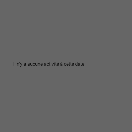
active
webcams
météo
Il n'y a aucune activité à cette date