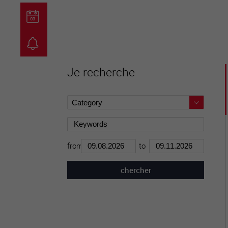
guichet virtuel
carte inter
Je recherche
from
to