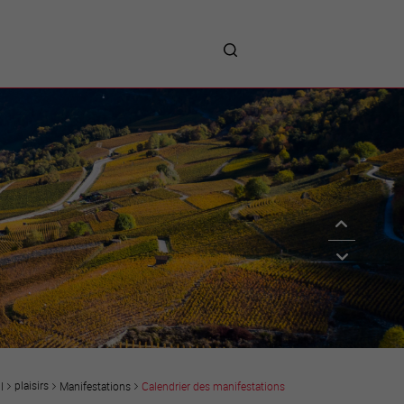
me
entreprises
Sites d’implantations
Prestations
Avantages
Unternehmen :
Willkommen!
Companies : Welcome!
Imprese : benvenute!
plaisirs
Manifestations
Calendrier des manifestations
l