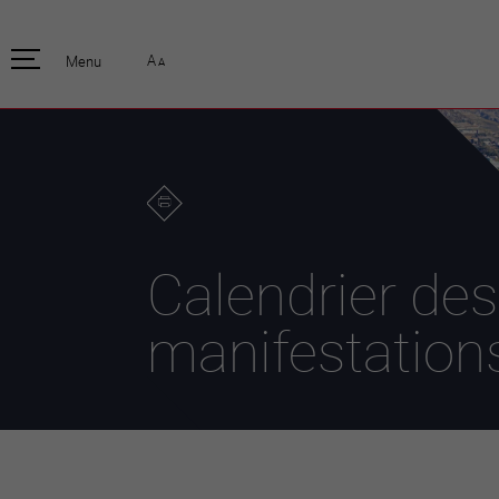
pratique
officiell
A
Menu
A
Habitants
Actualités
Enfants et écoliers
Emplois
Habitat et territoire
Organisation
communale
Mobilité
Autorités
Formation
Elections / vot
Propreté et déchets
Publications
Energie et
Calendrier des
environnement
Programme de
législature 20
Informations parcelles
manifestation
Stratégies
Guichet virtuel
Jumelage
Annuaire communal
Agglo Valais C
Carte interactive