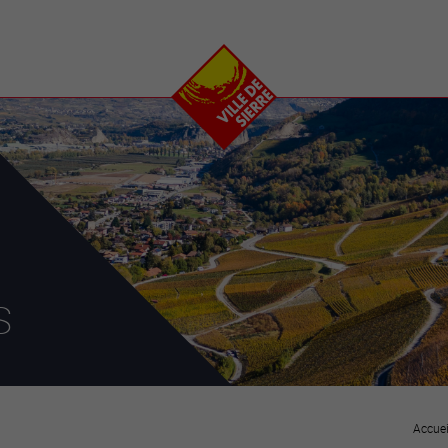
e
plaisirs
se transfor
Calendrier
Valais Arena et
Ecoquartier VIVA
Manifestations
Projets
Art et culture
Chantiers en ville
Sport et loisirs
Plan directeur du
Vins, gastronomie et
centre-ville
ation
séjours
Clubs et associations
Nature
25-2028
s
entral
Accuei