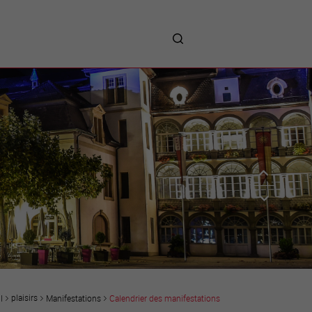
me
entreprises
Sites d’implantations
Prestations
Avantages
Unternehmen :
Willkommen!
Companies : Welcome!
Imprese : benvenute!
plaisirs
Manifestations
Calendrier des manifestations
l