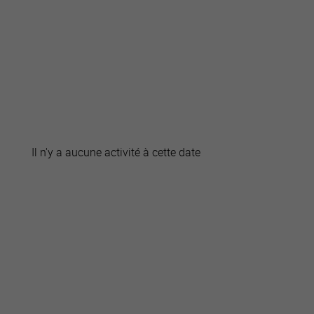
active
webcams
météo
Il n'y a aucune activité à cette date