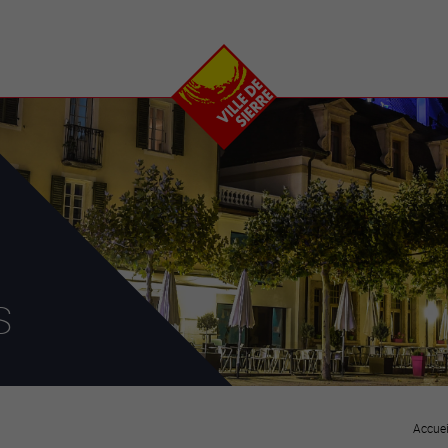
e
plaisirs
se transfor
Calendrier
Valais Arena et
Ecoquartier VIVA
Manifestations
Projets
Art et culture
Chantiers en ville
Sport et loisirs
Plan directeur du
Vins, gastronomie et
centre-ville
ation
séjours
Clubs et associations
Nature
25-2028
s
entral
Accuei