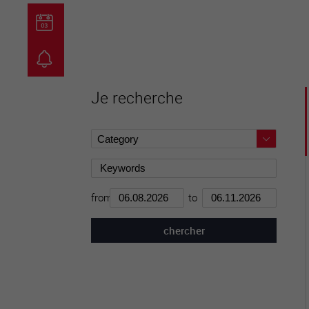
guichet virtuel
carte inter
Je recherche
from
to