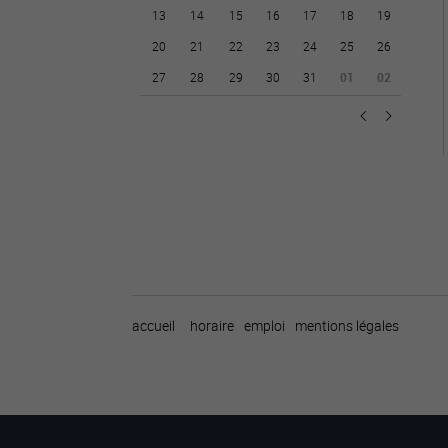
13
14
15
16
17
18
19
20
21
22
23
24
25
26
27
28
29
30
31
01
02
accueil
horaire
emploi
mentions légales