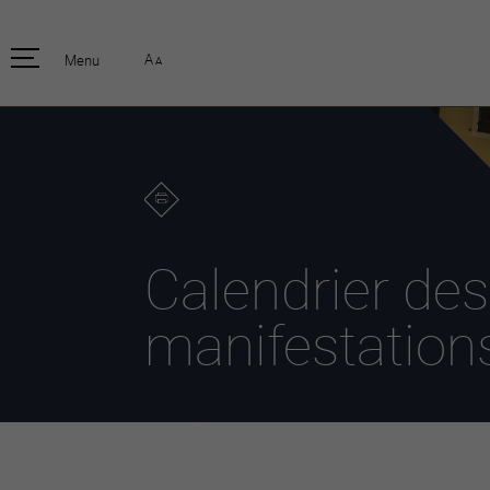
pratique
officiell
A
Menu
A
Habitants
Actualités
Enfants et écoliers
Emplois
Habitat et territoire
Organisation
communale
Mobilité
Autorités
Formation
Elections / vot
Propreté et déchets
Publications
Energie et
Calendrier des
environnement
Programme de
législature 20
Informations parcelles
manifestation
Stratégies
Guichet virtuel
Jumelage
Annuaire communal
Agglo Valais C
Carte interactive