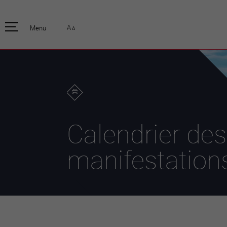
pratique
officiell
A
Menu
A
Habitants
Actualités
Enfants et écoliers
Emplois
Habitat et territoire
Organisation
communale
Mobilité
Autorités
Formation
Elections / vot
Propreté et déchets
Publications
Energie et
Calendrier des
environnement
Programme de
législature 20
Informations parcelles
manifestation
Stratégies
Guichet virtuel
Jumelage
Annuaire communal
Agglo Valais C
Carte interactive