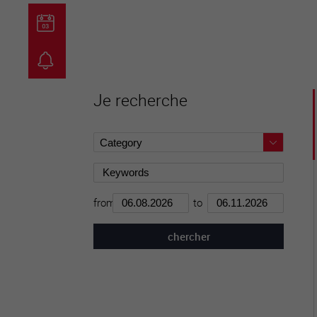
guichet virtuel
carte inter
Je recherche
from
to