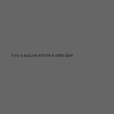
active
webcams
météo
Il n'y a aucune activité à cette date