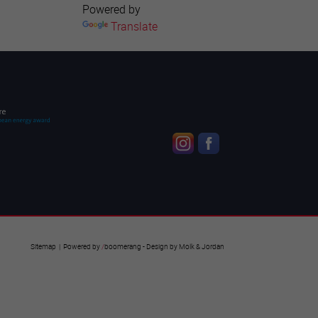
Powered by
Translate
Sitemap
| Powered by
/
boomerang
- Design by
Molk & Jordan