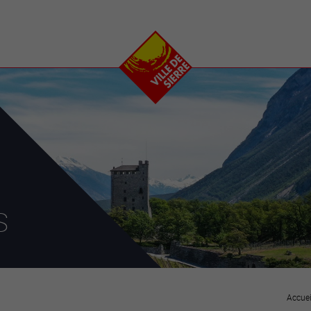
e
plaisirs
se transfor
Calendrier
Valais Arena et
Ecoquartier VIVA
Manifestations
Projets
Art et culture
Chantiers en ville
Sport et loisirs
Plan directeur du
Vins, gastronomie et
centre-ville
ation
séjours
Clubs et associations
Nature
25-2028
s
entral
Accuei