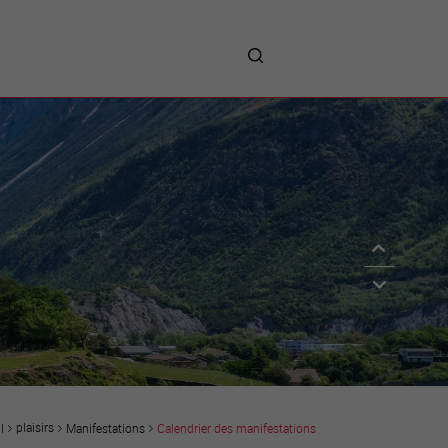
me
entreprises
Sites d’implantations
Prestations
Avantages
Unternehmen :
Willkommen!
Companies : Welcome!
Imprese : benvenute!
plaisirs
Manifestations
Calendrier des manifestations
l