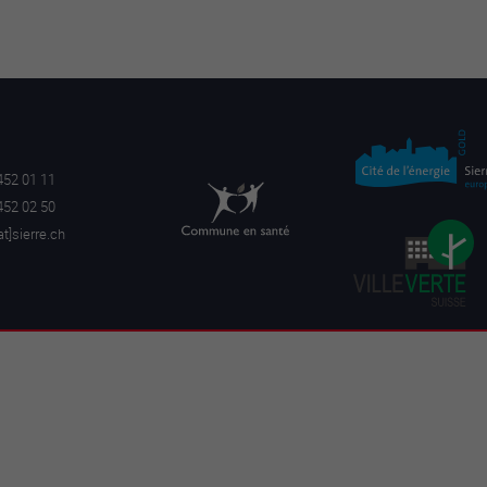
452 01 11
452 02 50
a
t]sierre.ch