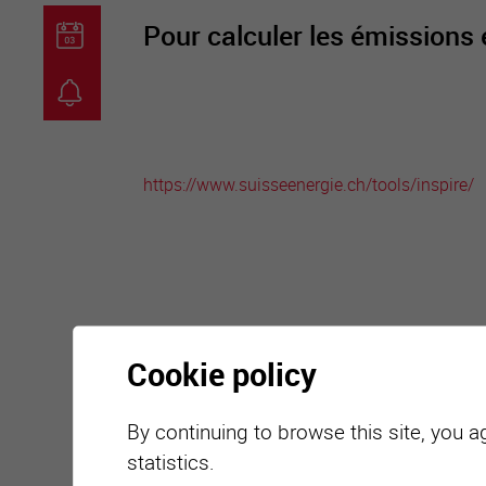
Pour calculer les émissions
guichet virtuel
carte inter
https://www.suisseenergie.ch/tools/inspire/
Cookie policy
By continuing to browse this site, you a
statistics.