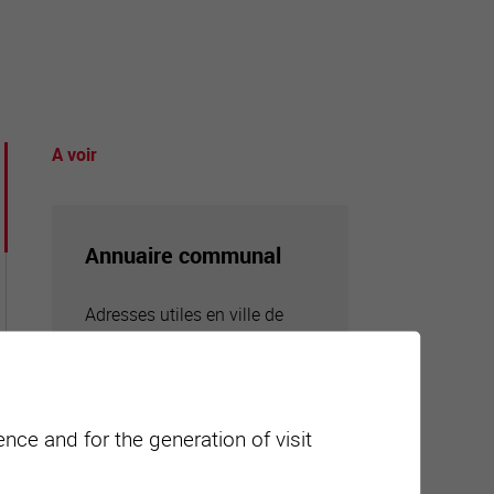
tourisme
A voir
Annuaire communal
Adresses utiles en ville de
Sierre
nce and for the generation of visit