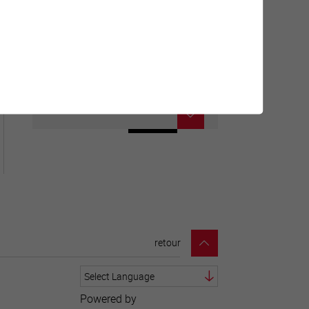
Carte interactive
Géolocalisation de tous les
points d'intérêt de la Ville de
Sierre.
retour
Powered by