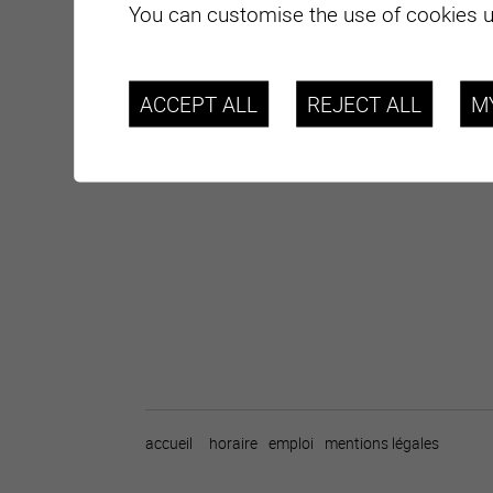
You can customise the use of cookies u
ACCEPT ALL
REJECT ALL
M
accueil
horaire
emploi
mentions légales