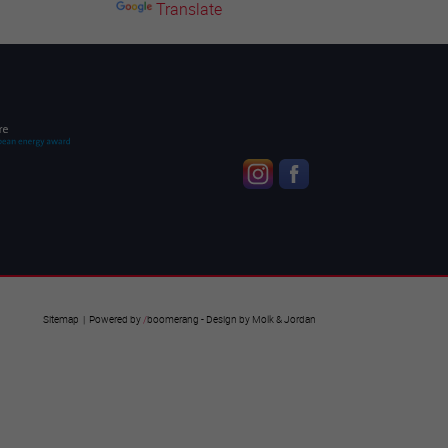
Translate
Sitemap
| Powered by
/
boomerang
- Design by
Molk & Jordan