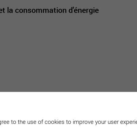
 et la consommation d'énergie
active
webcams
météo
gree to the use of cookies to improve your user experie