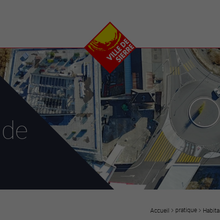
e
plaisirs
se transfor
Calendrier
Valais Arena et
Ecoquartier VIVA
Manifestations
Projets
Art et culture
Chantiers en ville
Sport et loisirs
Plan directeur du
Vins, gastronomie et
centre-ville
ation
séjours
Clubs et associations
 de
Nature
25-2028
entral
pratique
Habita
Accueil