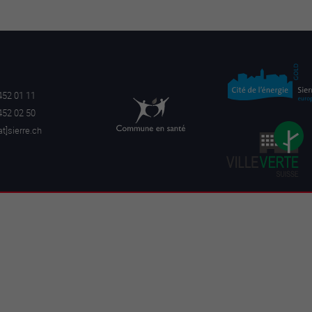
452 01 11
452 02 50
a
t]sierre.ch