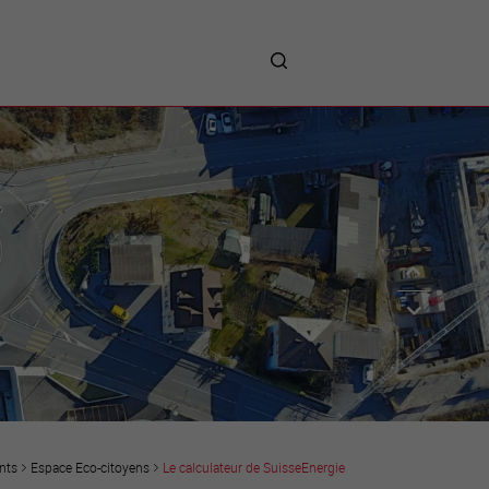
me
entreprises
Sites d’implantations
Prestations
Avantages
Unternehmen :
Willkommen!
Companies : Welcome!
Imprese : benvenute!
nts
Espace Eco-citoyens
Le calculateur de SuisseEnergie