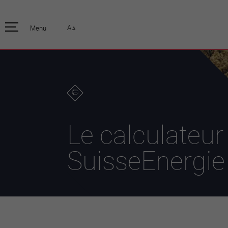
pratique
officiell
A
Menu
A
Habitants
Actualités
Enfants et écoliers
Emplois
Habitat et territoire
Organisation
communale
Mobilité
Autorités
Formation
Elections / vot
Propreté et déchets
Publications
Energie et
Le calculateur
environnement
Programme de
législature 20
Informations parcelles
SuisseEnergie
Stratégies
Guichet virtuel
Jumelage
Annuaire communal
Agglo Valais C
Carte interactive