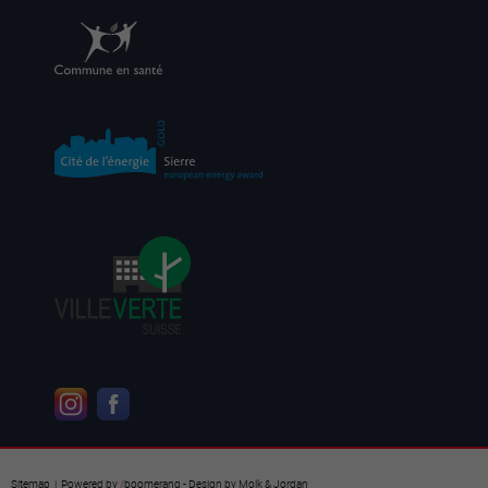
Sitemap
| Powered by
/
boomerang
- Design by
Molk & Jordan