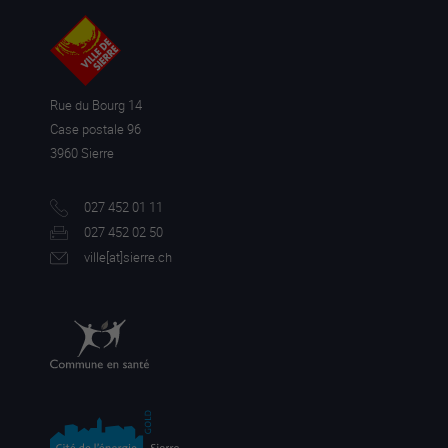
Rue du Bourg 14
Case postale 96
3960 Sierre
027 452 01 11
027 452 02 50
ville[a
t]sierre.ch