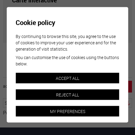
Carte interactive
Géolocalisation de tous les points d'intérêt de la Ville
Cookie policy
de Sierre.
By continuing to browse this site, you agree to the use
of cookies to improve your user experience and for the
generation of visit statistics.
You can customise the use of cookies using the buttons
below.
ACCEPT ALL
accueil
horaire
emploi
mentions légales
REJECT ALL
MY PREFERENCES
Powered by
Translate