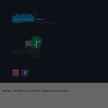
Sitemap
| Powered by
/
boomerang
- Design by
Molk & Jordan