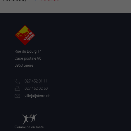
Rue du Bourg 14
Case postale 96
3960 Sierre
027 452 01 11
027 452 02 50
ville[a
t]sierre.ch