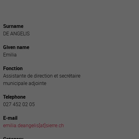
Surname
DE ANGELIS
Given name
Emilia
Fonction
Assistante de direction et secrétaire
municipale adjointe
Telephone
027 452 02 05
E-mail
emilia.deangelis[a
t]sierre.ch