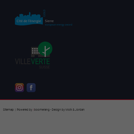
Sitemap
| Powered by
/
boomerang
- Design by
Molk & Jordan