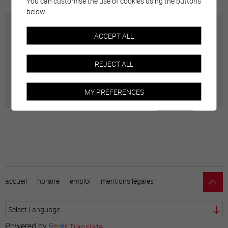
You can customise the use of cookies using the buttons
below.
Carte interactive
ACCEPT ALL
Géolocalisation de tous les points d'intérêt de la Ville
REJECT ALL
de Sierre.
MY PREFERENCES
accueil
horaire
emploi
mentions légales
Powered by
Translate