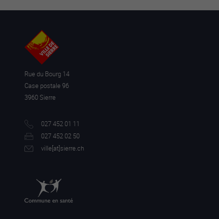
Rue du Bourg 14
Case postale 96
3960 Sierre
027 452 01 11
027 452 02 50
ville[a
t]sierre.ch