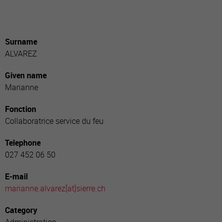
Surname
ALVAREZ
Given name
Marianne
Fonction
Collaboratrice service du feu
Telephone
027 452 06 50
E-mail
marianne.alvarez[a
t]sierre.ch
Category