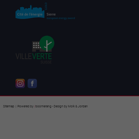
Sitemap
| Powered by
/
boomerang
- Design by
Molk & Jordan