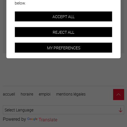
below.
Carte interactive
ACCEPT ALL
Géolocalisation de tous les points d'intérêt de la Ville
REJECT ALL
de Sierre.
MY PREFERENCES
accueil
horaire
emploi
mentions légales
Powered by
Translate