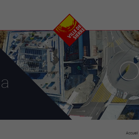
e
plaisirs
se transfor
Calendrier
Valais Arena et
Ecoquartier VIVA
Manifestations
Projets
Art et culture
Chantiers en ville
Sport et loisirs
Plan directeur du
Vins, gastronomie et
centre-ville
ation
séjours
Clubs et associations
la
Nature
25-2028
entral
Accueil