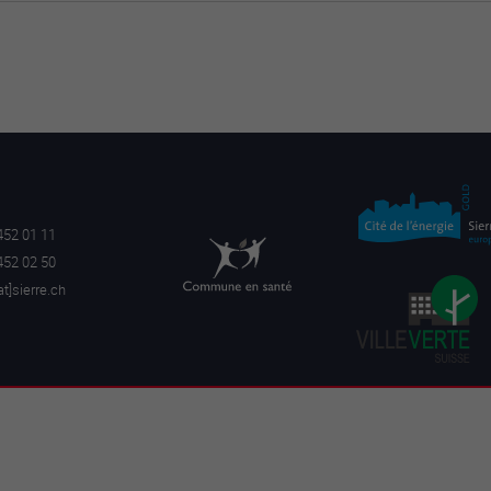
452 01 11
452 02 50
a
t]sierre.ch