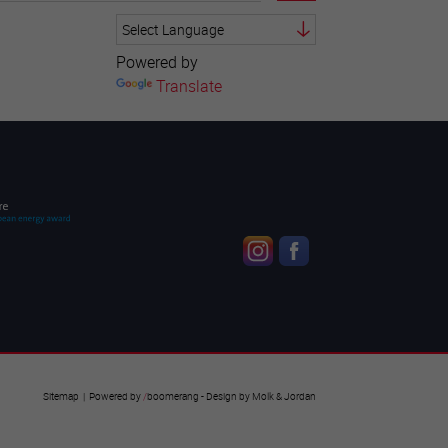
Powered by
Translate
Sitemap
| Powered by
/
boomerang
- Design by
Molk & Jordan