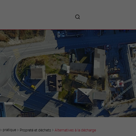
me
entreprises
Sites d’implantations
Prestations
Avantages
Unternehmen :
Willkommen!
Companies : Welcome!
Imprese : benvenute!
pratique
Propreté et déchets
Alternatives à la décharge