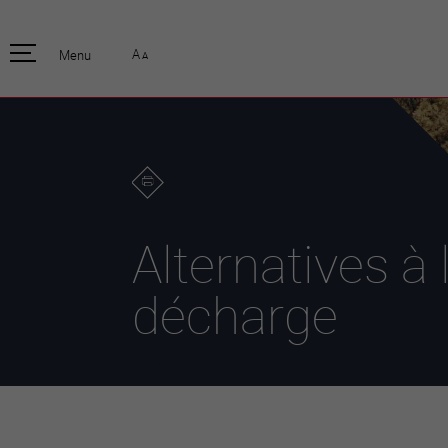
pratique
officiell
A
Menu
A
Habitants
Actualités
Enfants et écoliers
Emplois
Habitat et territoire
Organisation
communale
Mobilité
Autorités
Formation
Elections / vot
Propreté et déchets
Publications
Energie et
Alternatives à 
environnement
Programme de
législature 20
Informations parcelles
décharge
Stratégies
Guichet virtuel
Jumelage
Annuaire communal
Agglo Valais C
Carte interactive