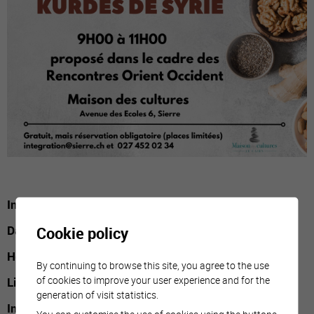
Informations pratiques
Cookie policy
Date :
samedi 3 octobre
Horaires :
9h à 11h
By continuing to browse this site, you agree to the use
of cookies to improve your user experience and for the
Lieu :
Maison des cultures, Avenue des Ecoles 6, Sierre
generation of visit statistics.
Inscription :
auprès du Service intégration
You can customise the use of cookies using the buttons