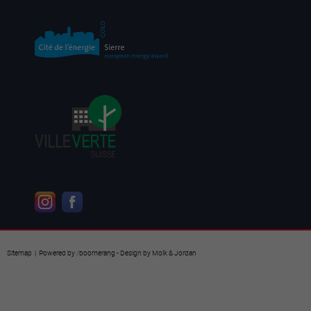
Sitemap
| Powered by
/
boomerang
- Design by
Molk & Jordan