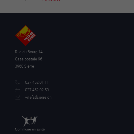
Rue du Bourg 14
Case postale 96
3960 Sierre
027 452 01 11
027 452 02 50
ville[a
t]sierre.ch