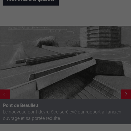
Nachname
Vorname
Telefon
E-Mail-Adresse
Frage
Pont de Beaulieu
Le nouveau pont devra être surélevé par rapport à l'ancien
ouvrage et sa portée réduite.