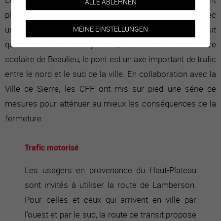
ALLE ABLEHNEN
plusieurs années, en raison d'oppositions en cours. Avec
une moyenne de 5'000 véhicules par jour, le transit
MEINE EINSTELLUNGEN
quotidien de nombreux piétons, notamment vers le centre
scolaire de Beaulieu, le pont est un axe important de trafic
entre le nord et le sud de la ville. En collaboration avec la
Ville de Sierre, les CFF ont mis sur pied une série de
mesures pour atténuer au mieux les conséquences de la
fermeture.
Trafic motorisé
Les usagers en provenance du Haut-Plateau
sont invités à utiliser la route de Lamberson.
Pour celles et ceux qui arrivent en ville par
l’ouest et par le sud, la route de transit propose