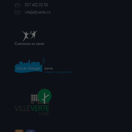
027 452 02 50
ville[a
t]sierre.ch