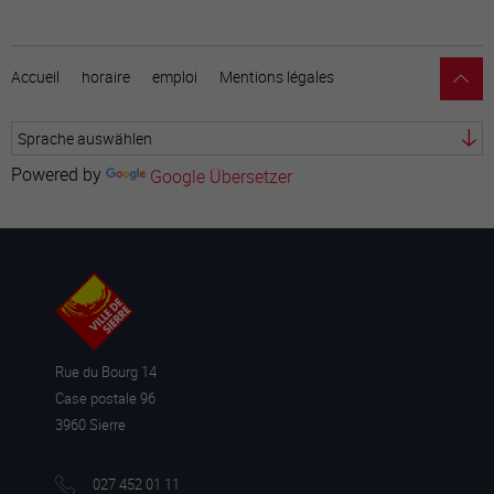
Accueil
horaire
emploi
Mentions légales
Powered by
Google Übersetzer
Verschieben, um das Formular zu aktivieren.
* Die mit einem Sternchen gekennzeichneten Felder sind
Pflichtfelder
Rue du Bourg 14
Case postale 96
3960 Sierre
027 452 01 11