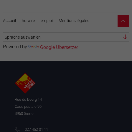
Accueil
horaire
emploi
Mentions légales
Powered by
Google Übersetzer
Verschieben, um das Formular zu aktivieren.
* Die mit einem Sternchen gekennzeichneten Felder sind
Pflichtfelder
Rue du Bourg 14
Case postale 96
3960 Sierre
027 452 01 11