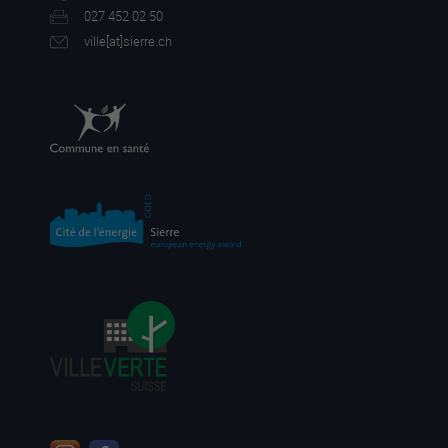
027 452 02 50
ville[a
t]sierre.ch