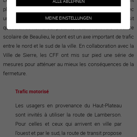
ALLE ABLEHNEN
plusieurs années, en raison d'oppositions en cours. Avec
une moyenne de 5'000 véhicules par jour, le transit
MEINE EINSTELLUNGEN
quotidien de nombreux piétons, notamment vers le centre
scolaire de Beaulieu, le pont est un axe important de trafic
entre le nord et le sud de la ville. En collaboration avec la
Ville de Sierre, les CFF ont mis sur pied une série de
mesures pour atténuer au mieux les conséquences de la
fermeture.
Trafic motorisé
Les usagers en provenance du Haut-Plateau
sont invités à utiliser la route de Lamberson.
Pour celles et ceux qui arrivent en ville par
l’ouest et par le sud, la route de transit propose