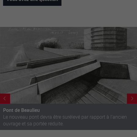
Nachname
Vorname
Telefon
E-Mail-Adresse
Frage
Pont de Beaulieu
Le nouveau pont devra être surélevé par rapport à l'ancien
ouvrage et sa portée réduite.