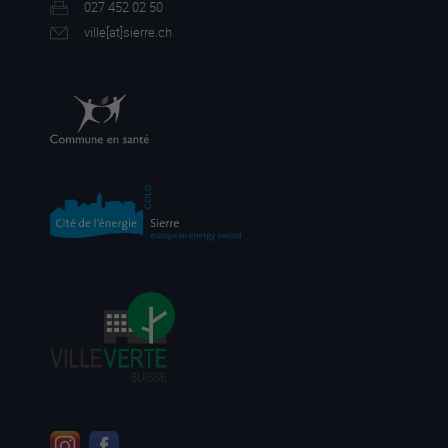
027 452 02 50
ville[a
t]sierre.ch