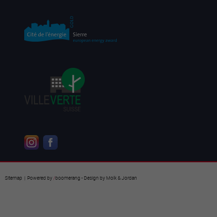
Sitemap
| Powered by
/
boomerang
- Design by
Molk & Jordan