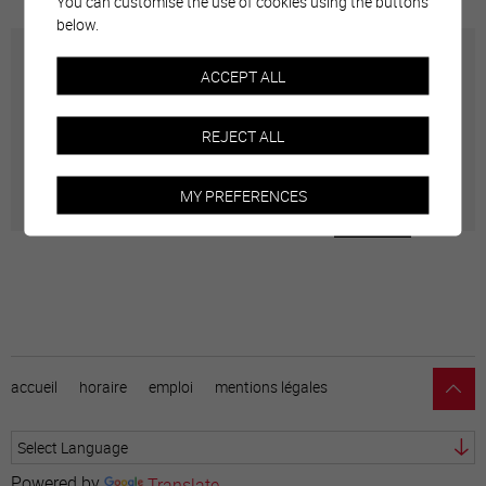
You can customise the use of cookies using the buttons
below.
Carte interactive
ACCEPT ALL
Géolocalisation de tous les points d'intérêt de la Ville
REJECT ALL
de Sierre.
MY PREFERENCES
accueil
horaire
emploi
mentions légales
Powered by
Translate