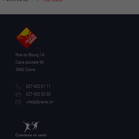
Rue du Bourg 14
Case postale 96
3960 Sierre
027 452 01 11
027 452 02 50
ville[a
t]sierre.ch